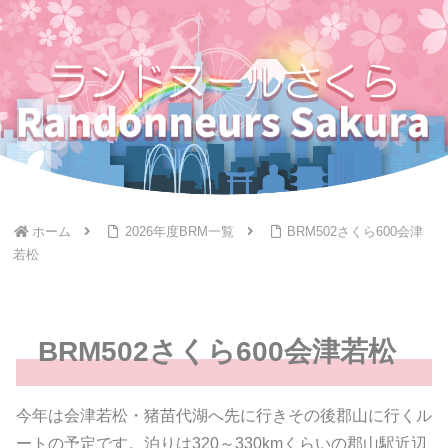
ホーム
2026年度BRM一覧
BRM502さくら600会津
若松
BRM502さくら600会津若松
今年は会津若松・猪苗代湖へ先に行きその後郡山に行くル
ートの予定です。泊りは320～330kmくらいの郡山駅近辺