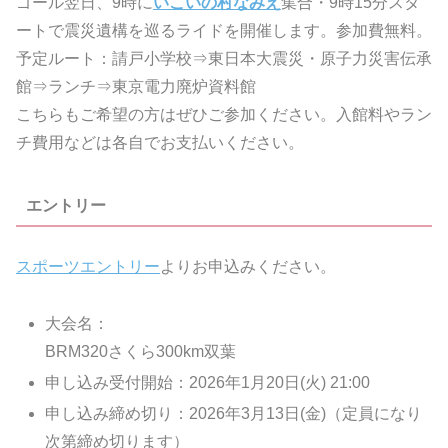
ゴール翌日、9時に
いこいの村なみえ
集合・9時15分スタ
ートで震災遺構を巡るライドを開催します。参加費無料。
予定ルート：請戸小学校⇒東日本大震災・原子力災害伝承
館⇒ランチ⇒東京電力廃炉資料館
こちらもご希望の方はぜひご参加ください。入館料やラン
チ費用などは各自でお支払いください。
エントリー
スポーツエントリー
よりお申込みください。
大会名：
BRM320さくら300km双葉
申し込み受付開始：2026年1月20日(火) 21:00
申し込み締め切り：2026年3月13日(金)（定員になり
次第締め切ります）